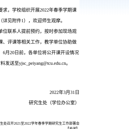
要求，学校组织开展
2022
年春季学期课
（详见附件
1
），欢迎师生观摩。
单位联系人提前预约，按时参加现场观
课、评课等相关工作，教学单位协助做
。
6
月
20
日前，各单位将公开课开设情况
材料发送至
yjsc_peiyang@tcu.edu.cn
。
2022
年
3
月
31
日
研究生处（学位办公室）
生处召开2021至2022学年春季学期研究生工作部署会
【
关闭
】