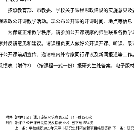
按照教育部、市教委、学校关于课程思政建设的实施意见及
程思政公开课教学活动。现公布公开课的开课时间、地点等信息
为保证正常教学秩序，请参加公开课观摩的师生联系各教学
摩并反馈意见和建议。请课程负责人做好公开课开课、听课、录
好公开课前期宣传、邀请校内外专家同行评议及新闻报道等工作
反馈表（附件
2
）（按课程一式一份）报研究生处备案，电子版
附件【
附件1 公开课开设情况信息表.xls
】已下载
1540
次
附件【
附件2 公开课开设情况反馈表.doc
】已下载
1554
次
上一条：
学校组织2020年天津市研究生科研创新项目结题答辩
下一条：
研究